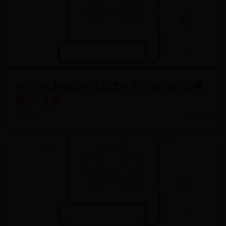
10万左右轿车/SUV车型怎么选？10万左右口碑
最好车全解
📅 12-17
👁️ 3087