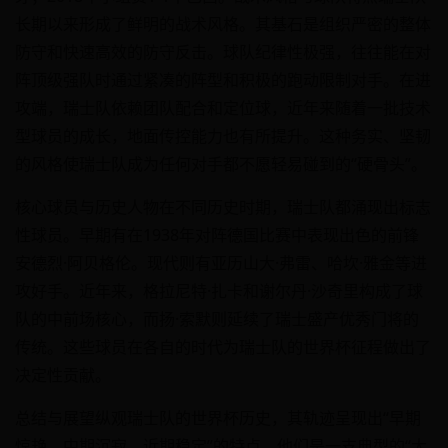
长期以来形成了鲜明的战术风格。其基石是组织严密的整体
防守和快速高效的防守反击。球队纪律性极强，往往能在对
阵顶级强队时通过紧凑的阵型和积极的跑动限制对手。在进
攻端，瑞士队依赖团队配合和定位球，近年来随着一批技术
型球员的成长，地面传控能力也有所提升。这种务实、坚韧
的风格使瑞士队成为任何对手都不愿轻易碰到的“硬骨头”。
核心球员与历史人物在不同历史时期，瑞士队都涌现出标志
性球员。早期有在1938年对阵德国比赛中表现出色的前锋
安德烈·阿贝格伦。现代则有亚历山大·弗雷、哈坎·雅金等进
攻好手。近年来，格拉尼特·扎卡和谢尔丹·沙奇里构成了球
队的中前场核心，而扬·索默则延续了瑞士盛产优秀门将的
传统。这些球员在各自的时代为瑞士队的世界杯征程做出了
决定性贡献。
总结与展望纵观瑞士队的世界杯历史，其轨迹呈现出“早期
惊艳、中期沉寂、近期稳定”的特点。他们是一支典型的“大