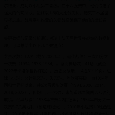
尔维亚，成功以小组第二晋级。在十六强赛中，他们遭遇了
强大的葡萄牙队，最终以1-6的大比分失利，结束了本届世
界杯之旅。战胜塞尔维亚的关键战役确保了他们的出线名
额。
关键数据与纪录分析通过对瑞士队历届世界杯战绩的数据梳
理，可以总结出以下几个关键点：
参赛次数：12次（截至2022年）。最佳战绩：三次四分之
一决赛（1934, 1938, 1954）。总比赛场次：41场（截至
2022年卡塔尔世界杯后）。历史总战绩：14胜8平19负。进
球与失球：总计进55球，失73球。淘汰赛突破：自1994年
回归世界杯以来，共5次晋级淘汰赛（1994, 2006, 2014,
2018, 2022），但均止步十六强，未能重现早期闯入八强的
成绩。经典战役：1938年重赛4-2胜德国；1954年四分之一
决赛5-7负奥地利（创进球纪录）；2010年小组赛1-0胜西班
牙；2018年小组赛1-1平巴西。战术风格与球队特点瑞士队