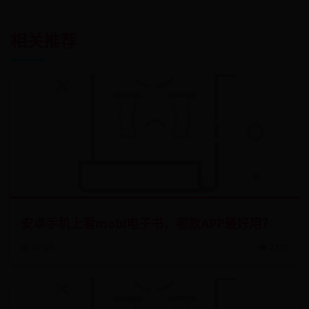
相关推荐
安卓手机上看mobi电子书，哪款APP最好用？
📅 07-07
👁️ 2315