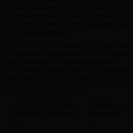
赛型”球队，虽然从未被列为最大夺冠热门，但屡次在小组
赛和淘汰赛中给世界强队制造巨大麻烦，甚至创造冷门。球
队至今未能突破八强的瓶颈，多次在十六强赛中折戟，这成
为其寻求历史突破的关键课题。
展望未来，瑞士足球凭借其成熟的青训体系和大量球员在欧
洲主流联赛的历练，有望继续保持强大的竞争力。在即将到
来的2026年美加墨世界杯，随着赛制改革和参赛队伍扩
军，瑞士队获得好成绩的机会依然存在。他们的目标将是在
稳固防守的基础上，提升在关键淘汰赛中的进攻效率和决胜
能力，以期实现超越八强的历史性突破。
← 成龙亲承的三位年轻女爱徒，
零基础学会BIM
都有颜值又能打，有两位是全国
需要多长时间?
冠军
→