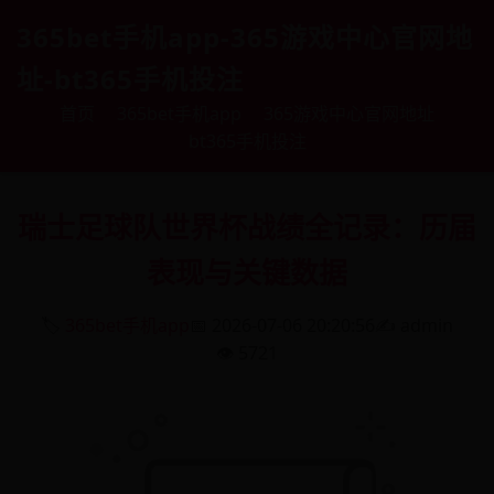
365bet手机app-365游戏中心官网地
址-bt365手机投注
首页
365bet手机app
365游戏中心官网地址
bt365手机投注
瑞士足球队世界杯战绩全记录：历届
表现与关键数据
🏷️
365bet手机app
📅 2026-07-06 20:20:56
✍️ admin
👁️ 5721