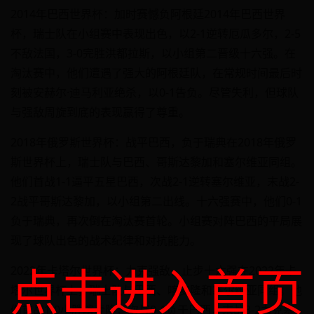
2014年巴西世界杯：加时赛憾负阿根廷2014年巴西世界
杯，瑞士队在小组赛中表现出色，以2-1逆转厄瓜多尔，2-5
不敌法国，3-0完胜洪都拉斯，以小组第二晋级十六强。在
淘汰赛中，他们遭遇了强大的阿根廷队，在常规时间最后时
刻被安赫尔·迪马利亚绝杀，以0-1告负。尽管失利，但球队
与强敌周旋到底的表现赢得了尊重。
2018年俄罗斯世界杯：战平巴西，负于瑞典在2018年俄罗
斯世界杯上，瑞士队与巴西、哥斯达黎加和塞尔维亚同组。
他们首战1-1逼平五星巴西，次战2-1逆转塞尔维亚，末战2-
2战平哥斯达黎加，以小组第二出线。十六强赛中，他们0-1
负于瑞典，再次倒在淘汰赛首轮。小组赛对阵巴西的平局展
现了球队出色的战术纪律和对抗能力。
点击进入首页
2022年卡塔尔世界杯：力克强敌，止步十六强在2022年卡
塔尔世界杯上，瑞士队与巴西、喀麦隆和塞尔维亚同组。他
们首战1-0小胜喀麦隆，次战0-1负于巴西，末战3-2力克塞