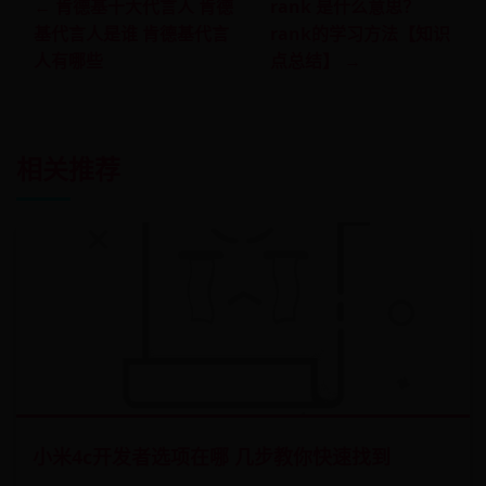
← 肯德基十大代言人 肯德
rank 是什么意思？
基代言人是谁 肯德基代言
rank的学习方法【知识
人有哪些
点总结】 →
相关推荐
小米4c开发者选项在哪 几步教你快速找到