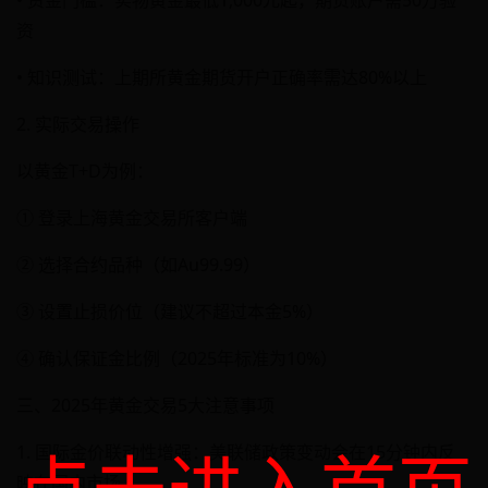
• 资金门槛：实物黄金最低1,000元起，期货账户需50万验
资
• 知识测试：上期所黄金期货开户正确率需达80%以上
2. 实际交易操作
以黄金T+D为例：
① 登录上海黄金交易所客户端
② 选择合约品种（如Au99.99）
③ 设置止损价位（建议不超过本金5%）
④ 确认保证金比例（2025年标准为10%）
三、2025年黄金交易5大注意事项
1. 国际金价联动性增强：美联储政策变动会在15分钟内反
映在国内市场