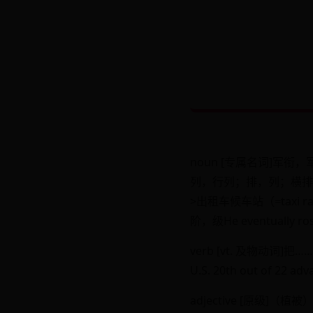
noun [专属名词]
列，行列；排，列；横排，
>出租车候车站（=tax
阶，级He eventually r
verb [vt. 及物动词
U.S. 20th out of 
adjective [原