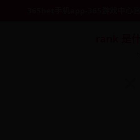
365bet手机app-365游戏中心
rank 
