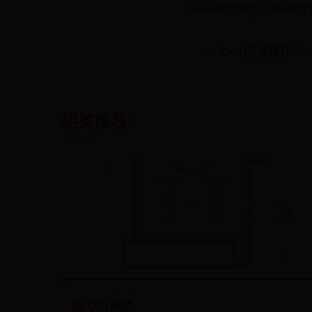
showing vigorous an
← ZSMJ正式离开V
相关推荐
拍刀的意思