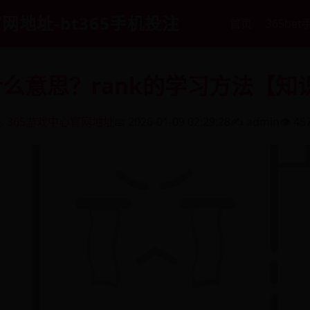
官网地址-bt365手机投注
首页
365bet
是什么意思？rank的学习方法【
️
365游戏中心官网地址
📅 2026-01-09 02:29:28
✍️ admin
👁️ 45