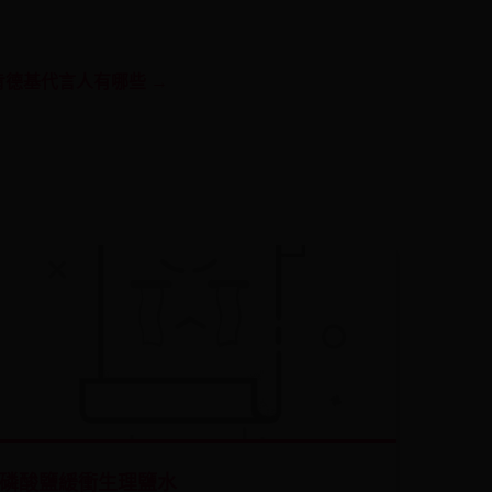
肯德基代言人有哪些 →
磷酸鹽緩衝生理鹽水