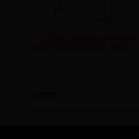
为什么总是莫名其妙的想哭：总是想哭可能
与心理、生理和环境因素有关，需自我调节
并寻求医疗帮助
📅 09-04
👁️ 667
友情链接
Copyright