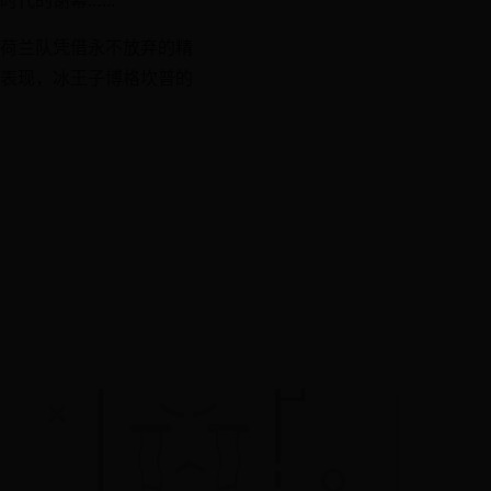
时代的谢幕……
荷兰队凭借永不放弃的精
表现，冰王子博格坎普的