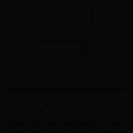
人民网记者 丁亦鑫
炎炎夏日，高温难以回避。狗狗们身披“狗毛大衣”，如果在
高温天气出门遛狗，往往容易引起中暑。和人类一样，狗狗