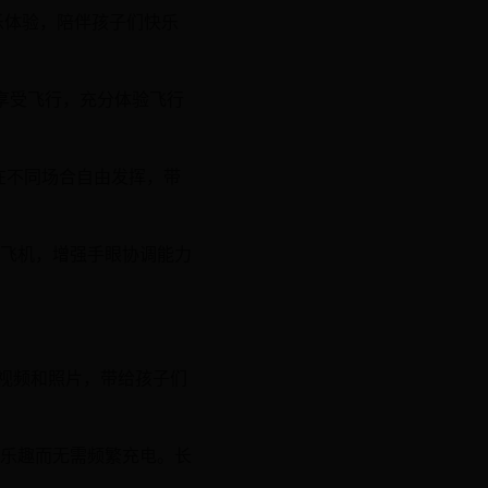
乐体验，陪伴孩子们快乐
情享受飞行，充分体验飞行
在不同场合自由发挥，带
飞机，增强手眼协调能力
的视频和照片，带给孩子们
乐趣而无需频繁充电。长