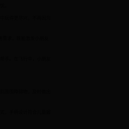
忧。
中玩得更尽兴，不再因为
用需求，既能激发小朋友
帮手。在飞行中，小朋友
别周围障碍物，及时做出
式，手柄设计符合儿童握