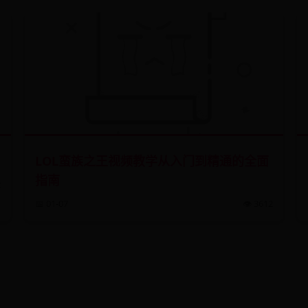
LOL蛮族之王视频教学从入门到精通的全面
指南
2
📅 01-07
👁️ 3612