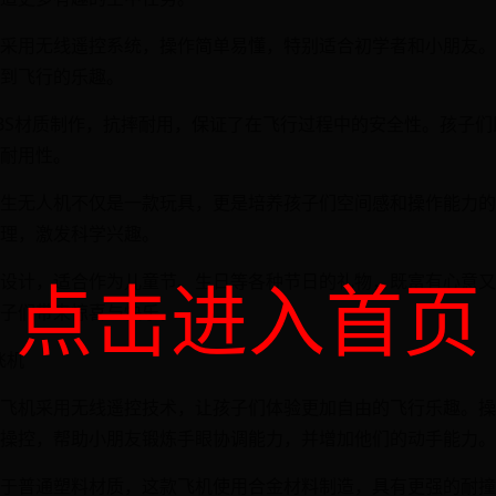
采用无线遥控系统，操作简单易懂，特别适合初学者和小朋友。
到飞行的乐趣。
BS材质制作，抗摔耐用，保证了在飞行过程中的安全性。孩子
耐用性。
生无人机不仅是一款玩具，更是培养孩子们空间感和操作能力的
理，激发科学兴趣。
点击进入首页
设计，适合作为儿童节、生日等各种节日的礼物，既富有心意又
子们带来惊喜与快乐。
飞机
飞机采用无线遥控技术，让孩子们体验更加自由的飞行乐趣。操
操控，帮助小朋友锻炼手眼协调能力，并增加他们的动手能力。
于普通塑料材质，这款飞机使用合金材料制造，具有更强的耐撞