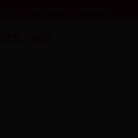
手机app
365游戏中心官网地址
bt365手机投注
且适合儿童玩