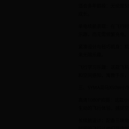
适合多年龄段：无论是5
成长。
单电续航表现：在飞行时
乐趣，而无需频繁充电。
紧凑设计与轻巧机身：机
来无限乐趣。
飞行学习乐趣：这款飞机
和空间感知，寓教于乐，
三、SYMA司马X50W
高清1080P拍摄：这
生动的飞行体验，捕捉空
长续航设计：配备三块电
时间的飞行让他们尽情创