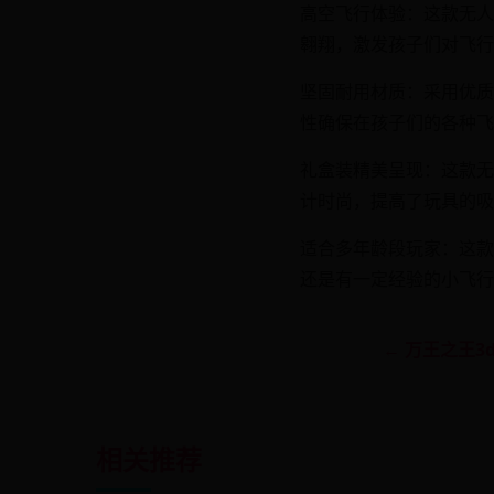
高空飞行体验：这款无人
翱翔，激发孩子们对飞行
坚固耐用材质：采用优质
性确保在孩子们的各种飞
礼盒装精美呈现：这款无
计时尚，提高了玩具的吸
适合多年龄段玩家：这款
还是有一定经验的小飞行
← 万王之王3
相关推荐