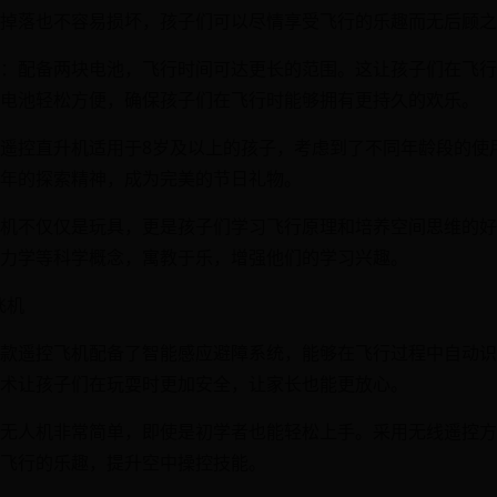
掉落也不容易损坏，孩子们可以尽情享受飞行的乐趣而无后顾之
：配备两块电池，飞行时间可达更长的范围。这让孩子们在飞行
电池轻松方便，确保孩子们在飞行时能够拥有更持久的欢乐。
遥控直升机适用于8岁及以上的孩子，考虑到了不同年龄段的使
年的探索精神，成为完美的节日礼物。
机不仅仅是玩具，更是孩子们学习飞行原理和培养空间思维的好
力学等科学概念，寓教于乐，增强他们的学习兴趣。
飞机
款遥控飞机配备了智能感应避障系统，能够在飞行过程中自动识
术让孩子们在玩耍时更加安全，让家长也能更放心。
无人机非常简单，即使是初学者也能轻松上手。采用无线遥控方
飞行的乐趣，提升空中操控技能。