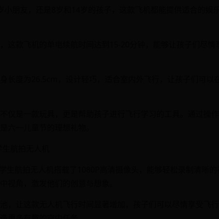
岁小朋友，还是8岁和14岁的孩子，这款飞机都能提供适合的娱
，这款飞机的单电续航时间达到15-20分钟，能够让孩子们尽
身长度为26.5cm，设计轻巧，适合室内外飞行，让孩子们可以
不仅是一款玩具，更是帮助孩子进行飞行学习的工具。通过操作
是六一儿童节的理想礼物。
小学生航拍无人机
款小学生航拍无人机搭载了1080P高清摄像头，能够轻松录制清晰
中视角，激发他们的创意与想象。
池，让这款无人机飞行时间显著增加，孩子们可以尽情享受飞行
造更多有趣的空中任务。