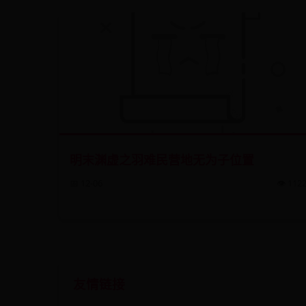
明末渊虚之羽难民营地无为子位置
📅 12-06
👁️ 112
友情链接