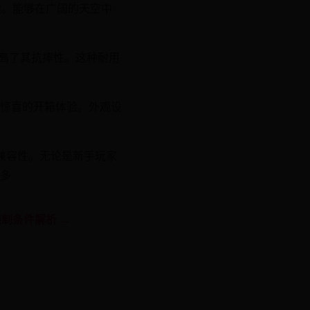
验。能够在广阔的天空中
提高了其抗摔性。这种耐用
惊喜的开箱体验。外观设
兼容性。无论是新手玩家
多
制条件解析 →