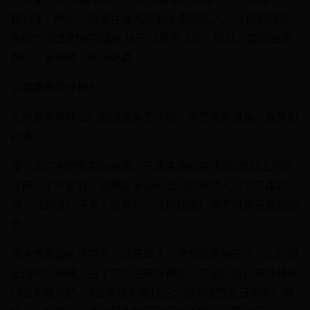
预知性，所以，数额往往无法确定;数额巨大，可能超过承
受能力;发生时间可能在孩子18周岁以后。所以，建议在谈
判时注意明确上述关键点
谈判案例及分析4
天津某半导体工厂欲改造其生产线，需要采购设备、备件和
技术。
适合该厂的供应商在美国、日本各地均可找到2家以上的供
应商。正在此时，香港某半导体公司的推销人员去天津访
问，找到该厂采购人员表示可以协助该厂购买所需设备和技
术。
由于香港客商讲中文，又是华人，很快关系就熟了，工厂同
意他代为采购。由于工厂没有外贸权，又必须委托有外贸权
的公司做代理，A公司接到委托后，即与美国和日本的厂商