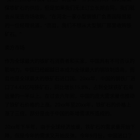
保铁矿石的供应，但是如果我们无法订立长期合同，我们就
会从现货市场收购，”在河北一家小型钢铁厂负责国际贸易
的一位经理说道，“而且，我们不想从大型钢厂那里收购铁
矿石。”
卖方市场
作为全球最大的铁矿石消费者和买家，中国具有不可否认的
影响力。中国已经超越日本成为全球最大的钢铁制造商，而
且也是全球最大的铁矿石进口国。20xx年，中国的钢铁厂进
口了4.43亿吨铁矿石，同比增长15.8%，占到全球铁矿石海
运量的一半以上。在过去六年间，中国的庞大需求量也推动
了铁矿石价格的上涨。20xx年至20xx年，铁矿石的价格上
涨了三倍，部分是由于中国的新增需求所造成的。
20xx年下半年，由于全球经济放缓，铁矿石的需求量开始下
降，但是今年的需求又开始反弹。今年9月份，中国进口了