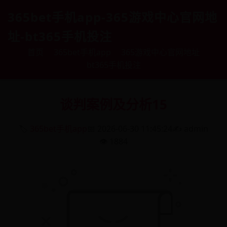
365bet手机app-365游戏中心官网地
址-bt365手机投注
首页
365bet手机app
365游戏中心官网地址
bt365手机投注
谈判案例及分析15
🏷️
365bet手机app
📅 2026-06-30 11:45:24
✍️ admin
👁️ 1884