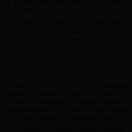
说，要比去年与巴西签订的协议价低40%，以及比与澳大利
亚的协议价低45%。
但是，三大铁矿石生产商并未接受这种“中国价格”。“我们并
不热衷于和中国钢铁厂谈判长期价格，”三大铁矿石生产商
之一的一位高管说道，“事实上，我们可以在现货市场销售
铁矿石。”
与其他国家不同，中国钢铁厂不仅通过长期协议价格购买铁
矿石，他们同时也在现货市场购买矿石。这种情况是从20xx
年开始的。当时中国钢铁制造商开始加入了基准价格谈判，
由中国最大的钢铁制造商—上海宝钢集团代表所有中国钢铁
企业出席谈判。但是问题是，宝钢代表的只是中国不到100
家大型钢铁厂，而中国的数千家中小型钢铁厂不能与铁矿石
供应商签署长期合同。因此，多年以来，中国的中小型钢铁
厂只能从现货市场收购铁矿石，主要是从印度市场收购。
“我们当然想与铁矿石生产商签署一些长期合同，目的是确