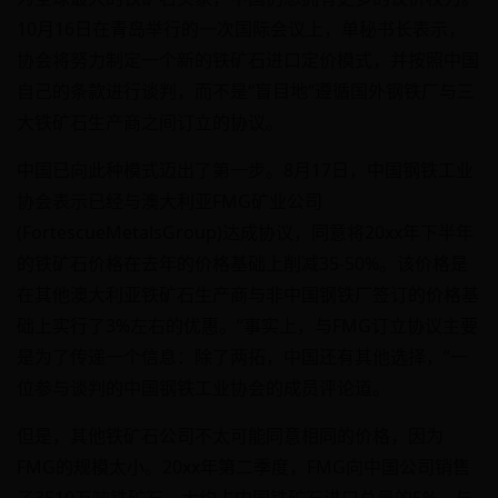
10月16日在青岛举行的一次国际会议上，单秘书长表示，
协会将努力制定一个新的铁矿石进口定价模式，并按照中国
自己的条款进行谈判，而不是“盲目地”遵循国外钢铁厂与三
大铁矿石生产商之间订立的协议。
中国已向此种模式迈出了第一步。8月17日，中国钢铁工业
协会表示已经与澳大利亚FMG矿业公司
(FortescueMetalsGroup)达成协议，同意将20xx年下半年
的铁矿石价格在去年的价格基础上削减35-50%。该价格是
在其他澳大利亚铁矿石生产商与非中国钢铁厂签订的价格基
础上实行了3%左右的优惠。“事实上，与FMG订立协议主要
是为了传递一个信息：除了两拓，中国还有其他选择，”一
位参与谈判的中国钢铁工业协会的成员评论道。
但是，其他铁矿石公司不太可能同意相同的价格，因为
FMG的规模太小。20xx年第二季度，FMG向中国公司销售