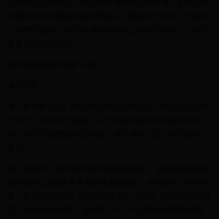
公司进行长期合作。而B公司在金融危机的环境，急用拓展
中国新业务以缓解企业财务危机，摆脱破产的风险，因此B
公司想凭借自己在CFB丰富的经验和口碑在中国第一个项目
希望有较高的利润。
谈判就在这样的背景下进行了。
谈判过程：
第一轮价格谈判，会议地点为A公司会议室。B公司开价300
万欧元，A公司无法接受。A公司坚持首次合作是尝试性合
作，B公司应该放眼长远利益，双方各持己见，达不成统一
意见。
第二轮谈判，会议地点改在某五星级酒店，会议前派技术部
副经理开GL8商务车亲自前往机场接机，并安排外方所有参
会人员入住该酒店，会议所产生的一切费用（包括机票和酒
店）均由A公司承担。会议前一天，A公司的总经理亲自宴