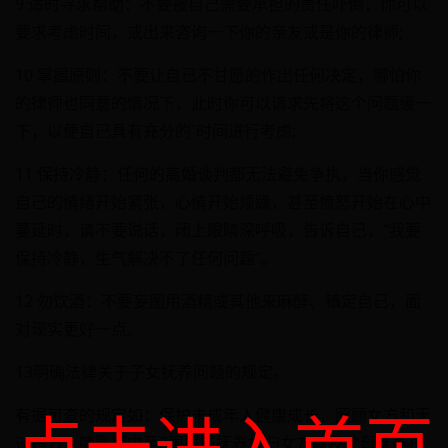
9 适时寻求帮助：不要被自己需要承担的责任吓倒，你可以
要求考虑时间，或出来咨询一下你的亲友或是你的律师;
10 掌握原则：不要让自己不甘愿的作出任何决定，哪怕你
的律师也同意的情况下，此时你可以请求先将这个问题缓一
下，以便自己具有充分的`时间进行考虑;
11 保持冷静：任何的离婚谈判都无法避免争执，当你感觉
自己的情绪开始紧张，心情开始烦躁，甚至愤怒开始在心中
蔓延时，请不要说话，闭上眼睛深呼吸，告诉自己，“我要
保持冷静，生气解决不了任何问题”。
12 勿饮酒：不要妄图用酒精或其他来麻醉、镇定自己，面
对现实更好一点。
13明确法律关于子女抚养问题的规定。
有据可查的规定如：保护未成年人健康成长，照顾女方和无
过错方，哺乳期内至2周岁前抚养权归女方以及父母抚养孩