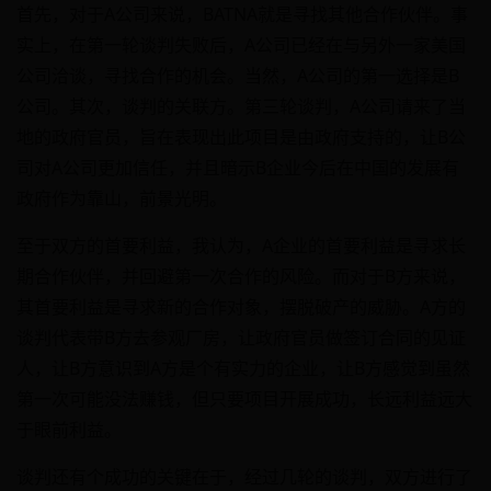
首先，对于A公司来说，BATNA就是寻找其他合作伙伴。事
实上，在第一轮谈判失败后，A公司已经在与另外一家美国
公司洽谈，寻找合作的机会。当然，A公司的第一选择是B
公司。其次，谈判的关联方。第三轮谈判，A公司请来了当
地的政府官员，旨在表现出此项目是由政府支持的，让B公
司对A公司更加信任，并且暗示B企业今后在中国的发展有
政府作为靠山，前景光明。
至于双方的首要利益，我认为，A企业的首要利益是寻求长
期合作伙伴，并回避第一次合作的风险。而对于B方来说，
其首要利益是寻求新的合作对象，摆脱破产的威胁。A方的
谈判代表带B方去参观厂房，让政府官员做签订合同的见证
人，让B方意识到A方是个有实力的企业，让B方感觉到虽然
第一次可能没法赚钱，但只要项目开展成功，长远利益远大
于眼前利益。
谈判还有个成功的关键在于，经过几轮的谈判，双方进行了