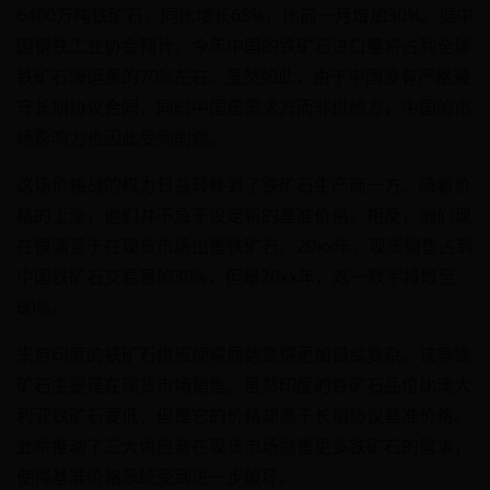
6400万吨铁矿石，同比增长68%，比前一月增加30%。据中
国钢铁工业协会预计，今年中国的铁矿石进口量将占到全球
铁矿石海运量的70%左右。虽然如此，由于中国没有严格遵
守长期协议合同，同时中国是需求方而非供给方，中国的市
场影响力也因此受到削弱。
这场价格战的权力日益转移到了铁矿石生产商一方。随着价
格的上涨，他们并不急于设定新的基准价格。相反，他们现
在很满意于在现货市场出售铁矿石。20xx年，现货销售占到
中国铁矿石交易量的30%，但是20xx年，这一数字将增至
60%。
来自印度的铁矿石供应使得局势变得更加错综复杂。该等铁
矿石主要是在现货市场销售。虽然印度的铁矿石品位比澳大
利亚铁矿石要低，但是它的价格却高于长期协议基准价格。
此举推动了三大供应商在现货市场抛售更多铁矿石的需求，
使得基准价格系统受到进一步破坏。