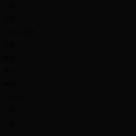
骨伽
微星
aigo国民好物
技嘉
橙派
金达
普易达
瓦尔基里
火鸟
玩嘉