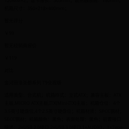
120MM×2；显卡限长：305mm；散热器限高：180mm；
机箱尺寸：350×218×400mm；
暂无评分
￥99
暂无经销商报价
￥119
对比
金河田洛圣都系列 T9全视版
适用类型：台式机；机箱样式：立式ATX；兼容主板：ATX
主板,MICRO ATX主板,ITX(Mini-ITX)主板；机箱仓位：4个
3.5英寸硬盘位,4个2.5英寸硬盘位；机箱材质：SPCC钢材；
SECC钢材；机箱颜色：黑色；表面处理：黑色；前置接口
描述：2×USB 2.0接口,2×USB 3.0接口,1×AUDIO，1×Type-