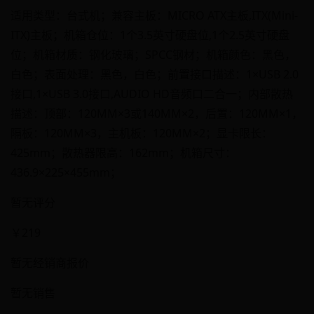
适用类型：台式机；兼容主板：MICRO ATX主板,ITX(Mini-
ITX)主板；机箱仓位：1个3.5英寸硬盘位,1个2.5英寸硬盘
位；机箱材质：钢化玻璃；SPCC钢材；机箱颜色：黑色，
白色；表面处理：黑色，白色；前置接口描述：1×USB 2.0
接口,1×USB 3.0接口,AUDIO HD音频口二合一；内部散热
描述：顶部：120MM×3或140MM×2，后置：120MM×1，
隔板：120MM×3，主机板：120MM×2；显卡限长：
425mm；散热器限高：162mm；机箱尺寸：
436.9×225×455mm；
暂无评分
￥219
暂无经销商报价
暂无销售