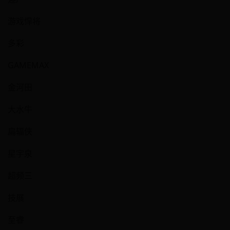
游戏悍将
多彩
GAMEMAX
金河田
大水牛
扁辐侠
星宇泉
超频三
技展
至睿