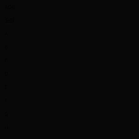
AOC
全部
A
B
C
D
E
F
G
H