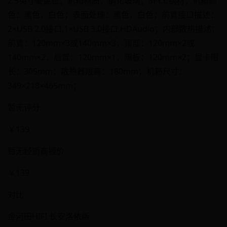
2.5英寸硬盘位；机箱材质：钢化玻璃；SPCC钢材；机箱颜
色：黑色，白色；表面处理：黑色，白色；前置接口描述：
2×USB 2.0接口,1×USB 3.0接口,HDAudio；内部散热描述：
前置：120mm×3或140mm×3，顶部：120mm×2或
140mm×2，后置：120mm×1，隔板：120mm×2；显卡限
长：305mm；散热器限高：180mm；机箱尺寸：
349×218×465mm；
暂无评分
￥139
暂无经销商报价
￥139
对比
金河田HIFI 长安洛依版