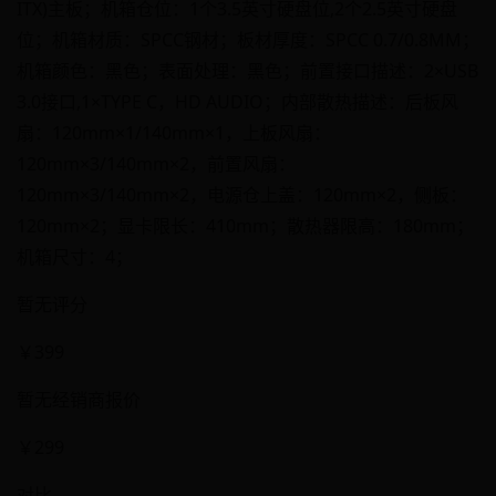
ITX)主板；机箱仓位：1个3.5英寸硬盘位,2个2.5英寸硬盘
位；机箱材质：SPCC钢材；板材厚度：SPCC 0.7/0.8MM；
机箱颜色：黑色；表面处理：黑色；前置接口描述：2×USB
3.0接口,1×TYPE C，HD AUDIO；内部散热描述：后板风
扇：120mm×1/140mm×1，上板风扇：
120mm×3/140mm×2，前置风扇：
120mm×3/140mm×2，电源仓上盖：120mm×2，侧板：
120mm×2；显卡限长：410mm；散热器限高：180mm；
机箱尺寸：4；
暂无评分
￥399
暂无经销商报价
￥299
对比