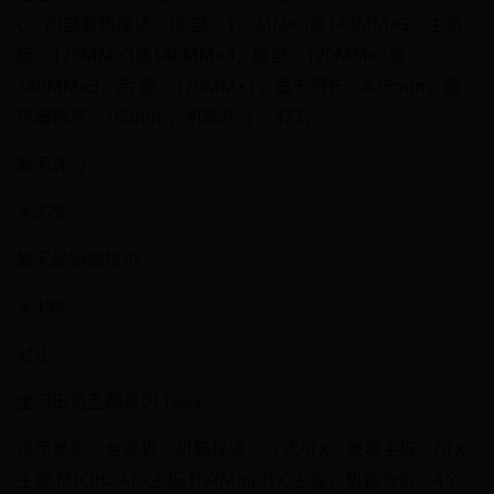
C；内部散热描述：顶 部：120MM×3或140MM×3，主机
板：120MM×3或140MM×3，底部：120MM×3或
140MM×3，后 部：120MM×1；显卡限长：435mm；散
热器限高：163mm；机箱尺寸：473；
暂无评分
￥379
暂无经销商报价
￥499
对比
金河田洛圣都系列 T909
适用类型：台式机；机箱样式：立式ATX；兼容主板：ATX
主板,MICRO ATX主板,ITX(Mini-ITX)主板；机箱仓位：4个