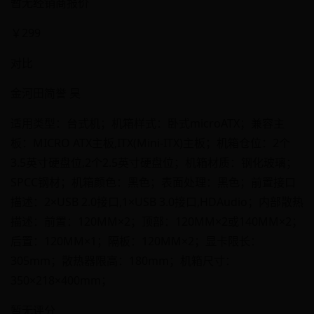
暂无经销商报价
￥299
对比
金河田简誉 昊
适用类型：台式机；机箱样式：卧式microATX；兼容主
板：MICRO ATX主板,ITX(Mini-ITX)主板；机箱仓位：2个
3.5英寸硬盘位,2个2.5英寸硬盘位；机箱材质：钢化玻璃；
SPCC钢材；机箱颜色：黑色；表面处理：黑色；前置接口
描述：2×USB 2.0接口,1×USB 3.0接口,HDAudio；内部散热
描述：前置：120MM×2；顶部：120MM×2或140MM×2；
后置：120MM×1；隔板：120MM×2；显卡限长：
305mm；散热器限高：180mm；机箱尺寸：
350×218×400mm；
暂无评分