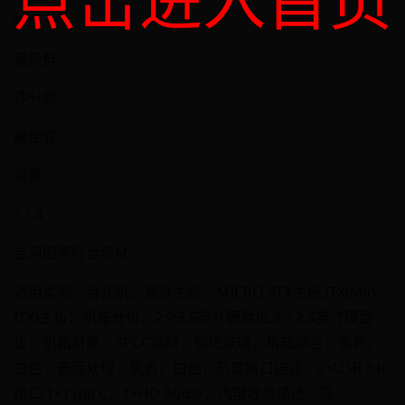
点击进入首页
推荐
最新鲜
评分高
最便宜
最贵
1 / 4
金河田平行世界M
适用类型：台式机；兼容主板：MICRO ATX主板,ITX(Mini-
ITX)主板；机箱仓位：2个3.5英寸硬盘位,3个2.5英寸硬盘
位；机箱材质：SPCC钢材，钢化玻璃；机箱颜色：黑色，
白色；表面处理：黑色，白色；前置接口描述：2×USB 3.0
接口,1×Type C，1×HD Audio；内部散热描述：顶：