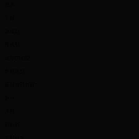
更多
不限
游戏型
传统型
迷你(ITX)型
新概念型
是否自带电源：
更多
不限
带电源
不带电源