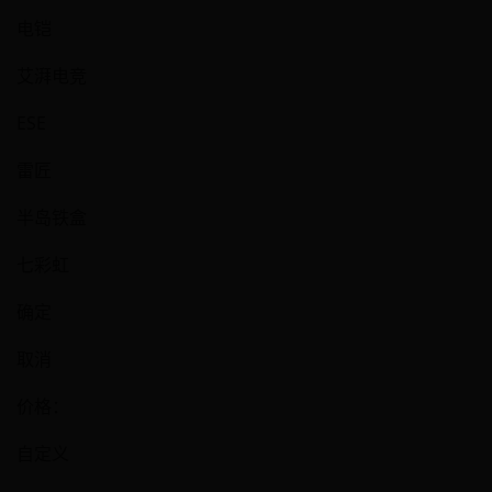
电铠
艾湃电竞
ESE
雷匠
半岛铁盒
七彩虹
确定
取消
价格：
自定义