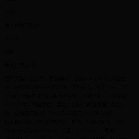
￥99
暂无经销商报价
￥119
对比
金河田简誉 极
适用类型：台式机；机箱样式：卧式microATX；兼容主
板：MICRO ATX主板,ITX(Mini-ITX)主板；机箱仓位：2个
3.5英寸硬盘位,2个2.5英寸硬盘位；机箱材质：钢化玻璃；
SPCC钢材；机箱颜色：黑色，白色；表面处理：黑色，白
色；前置接口描述：2×USB 2.0接口,1×USB 3.0接
口,HDAudio；内部散热描述：前置：120MM×2；顶部：
120MM×2或140MM×2；后置：120MM×1；隔板：