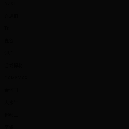
NZXT
乔思伯
Tt
鑫谷
迎广
游戏悍将
GAMEMAX
金河田
大水牛
超频三
至睿