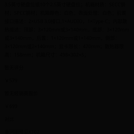
3.5英寸硬盘位或10个2.5英寸硬盘位；机箱材质：SECC钢
材；SPCC钢材；机箱颜色：白色；表面处理：白色；前置
接口描述：2×USB 3.0接口,1×AUDIO，1×Type-C；内部散
热描述：顶部：3×120mm或3×140mm，底部：3×120mm
或3×140mm，后置：1×120mm或1×140mm，侧部：
3×120mm或2×140mm；显卡限长：470mm；散热器限
高：158mm；机箱尺寸：498×302×5；
暂无评分
￥579
暂无经销商报价
￥699
对比
金河田预见KT02