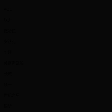
AOC
联力
撒哈拉
安钛克
华硕
美商海盗船
长城
硕一
世纪之星
银昕