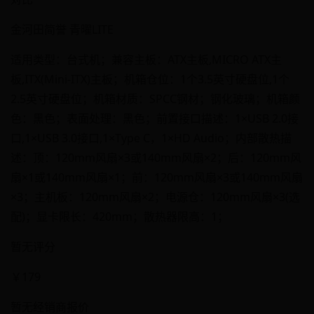
金河田简誉 青曜LITE
适用类型：台式机；兼容主板：ATX主板,MICRO ATX主
板,ITX(Mini-ITX)主板；机箱仓位：1个3.5英寸硬盘位,1个
2.5英寸硬盘位；机箱材质：SPCC钢材；钢化玻璃；机箱颜
色：黑色；表面处理：黑色；前置接口描述：1×USB 2.0接
口,1×USB 3.0接口,1×Type C，1×HD Audio；内部散热描
述：顶：120mm风扇×3或140mm风扇×2；后：120mm风
扇×1或140mm风扇×1；前：120mm风扇×3或140mm风扇
×3；主机板：120mm风扇×2；电源仓：120mm风扇×3(选
配)；显卡限长：420mm；散热器限高：1；
暂无评分
￥179
暂无经销商报价