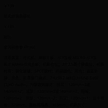
￥139
暂无经销商报价
￥139
对比
金河田简誉 HY360
适用类型：台式机；兼容主板：ATX主板,MICRO ATX主
板,ITX(Mini-ITX)主板；机箱仓位：2个2.5英寸硬盘位；机箱
材质：钢化玻璃；SPCC钢材；机箱颜色：黑色；表面处
理：黑色；前置接口描述：2×USB 2.0接口,1×USB 3.0接
口,HD Audio；内部散热描述：前置：120mm×3或
140mm×2；顶部：120mm×3或140mm×2；隔板：
120mm×2；侧部：120mm×2；后置：120mm×1；显卡限
长：370mm；散热器限高：165mm；机箱尺寸：