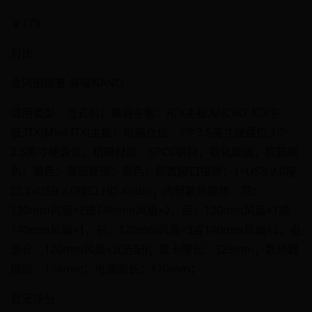
￥179
对比
金河田简誉 青曜NANO
适用类型：台式机；兼容主板：ATX主板,MICRO ATX主
板,ITX(Mini-ITX)主板；机箱仓位：1个3.5英寸硬盘位,1个
2.5英寸硬盘位；机箱材质：SPCC钢材；钢化玻璃；机箱颜
色：黑色；表面处理：黑色；前置接口描述：1×USB 2.0接
口,1×USB 3.0接口,HD Audio；内部散热描述：顶：
120mm风扇×2或140mm风扇×2，后：120mm风扇×1或
140mm风扇×1，前：120mm风扇×3或140mm风扇×3，电
源仓：120mm风扇×2(选配)；显卡限长：325mm；散热器
限高：174mm；电源限长：170mm；
暂无评分