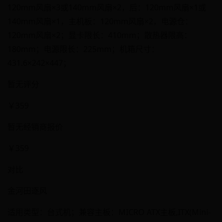
120mm风扇×3或140mm风扇×2，后：120mm风扇×1或
140mm风扇×1，主机板：120mm风扇×2，电源仓：
120mm风扇×2；显卡限长：410mm；散热器限高：
180mm；电源限长：225mm；机箱尺寸：
431.6×242×447；
暂无评分
￥359
暂无经销商报价
￥359
对比
金河田逐风
适用类型：台式机；兼容主板：MICRO ATX主板,ITX(Mini-