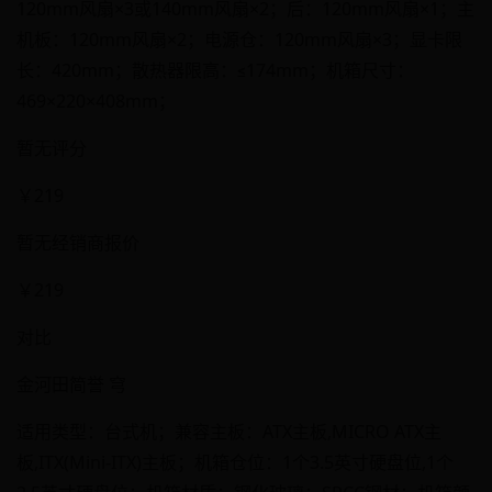
120mm风扇×3或140mm风扇×2；后：120mm风扇×1；主
机板：120mm风扇×2；电源仓：120mm风扇×3；显卡限
长：420mm；散热器限高：≤174mm；机箱尺寸：
469×220×408mm；
暂无评分
￥219
暂无经销商报价
￥219
对比
金河田简誉 穹
适用类型：台式机；兼容主板：ATX主板,MICRO ATX主
板,ITX(Mini-ITX)主板；机箱仓位：1个3.5英寸硬盘位,1个