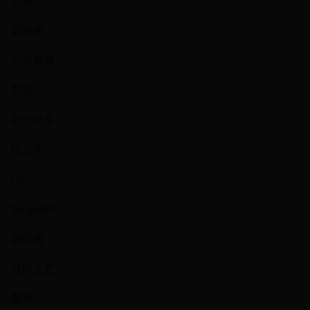
影驰
安耐美
九州风神
先马
动力火车
红火牛
FD
be quiet!
追风者
分形工艺
雷神