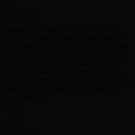
对比
金河田平行世界
适用类型：台式机；兼容主板：ATX主板,MICRO ATX主
板,ITX(Mini-ITX)主板；机箱仓位：2个3.5英寸硬盘位,3个
2.5英寸硬盘位；机箱材质：钢化玻璃；SPCC钢材；机箱颜
色：黑色，白色；表面处理：黑色，白色；前置接口描述：
2×USB 3.0接口,1×TYPE-C；内部散热描述：顶部：
120MM×3或140MM×2，后置：120MM×1，主机板：
120MM×3，电源仓：120MM×3；显卡限长：430mm；散
热器限高：172mm；电源限长：180mm；机箱尺寸：
445×235×490mm；
暂无评分
￥359