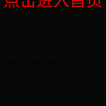
点击进入首页
相关咨询
前房主欠物业费，我写了一个协议，让对方签字交给物业公
司，自己撇清之前房主欠的物业费
邵再旭律师回复：
如果已经购房且合同无约定，物业又向您追讨：
1.
书面拒绝：向物业发函，明确告知"根据《民法典》合同相
对性原则，前业主欠费应由前业主承担，本人不承担连带责
任"
2.
保留证据：保存物业威胁停水停电或拒绝服务的证据