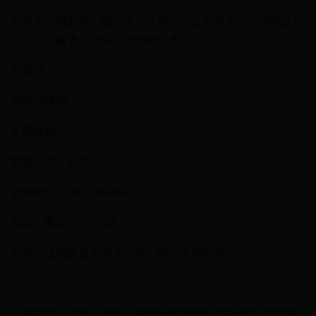
前房主欠物业费，我写了一个协议，让对方签字交给物业公
司，自己撇清之前房主欠的物业费
咨询我
邵再旭律师
专职律师
帮助人数：6725
咨询电话：18103608977
地区：黑龙江-哈尔滨
如果已经购房且合同无约定，物业又向您追讨：
1.
书面拒绝：向物业发函，明确告知"根据《民法典》合同相