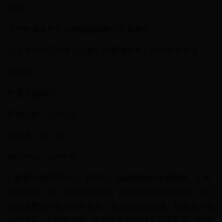
举报
关于快递丢件怎么赔偿圆通精选答案推荐
以上咨询为用户常见问题，经整理发布，仅供参考学习
咨询我
智慧法途顾问
帮助人数：52243人
好评率：98.17%
响应时间：5分钟内
1.查看快递是否保价：若保价，圆通按保价金额赔偿。2.未
保价情况：在一定限额内赔偿，通常为快递费的几倍，如几
倍快递费仍不足以弥补损失，按实际损失赔偿，但最高不超
一定金额。3.赔偿流程：发现丢件及时联系圆通客服，提供