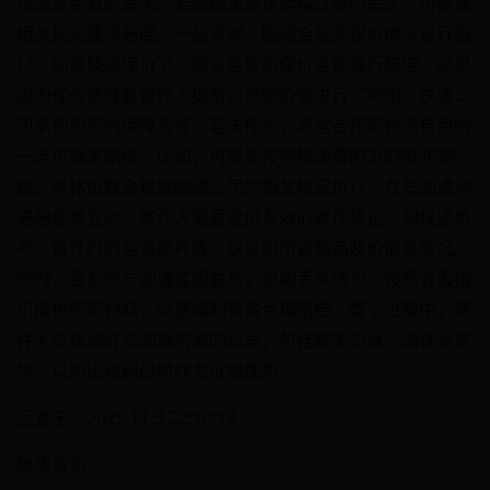
快递是否真的丢失。若能确定是在运输过程中丢失，可依据
相关规定要求赔偿。一般来说，圆通会按照保价情况进行赔
付。如果快递保价了，那么会按照保价金额进行赔偿。这是
因为保价意味着寄件人提前对货物价值进行了声明，快递公
司承担相应的保障责任。若未保价，通常会按照快递费用的
一定倍数来赔偿。比如，可能是按照快递费的3倍到5倍赔
偿。具体倍数会根据圆通公司的相关规定执行。在与圆通沟
通赔偿事宜时，寄件人需要提供有效的寄件凭证，如快递单
号、寄件时的包装照片等，以证明所寄物品及价值等情况。
同时，要及时与圆通客服联系，说明丢件情况，按照客服指
引提供所需材料，以便顺利获得合理赔偿。整个过程中，寄
件人应保留好与圆通沟通的记录，包括聊天记录、通话录音
等，以防出现纠纷时作为证据使用。
回复于：2025.11.3 22:10:18
继续咨询