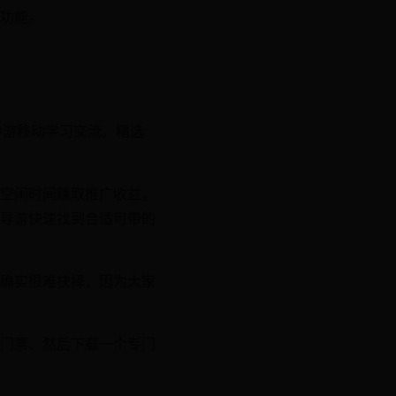
功能。
导游移动学习交流。精选
空闲时间赚取推广收益，
导游快速找到合适可带的
确实很难抉择，因为大家
门票、然后下载一个专门