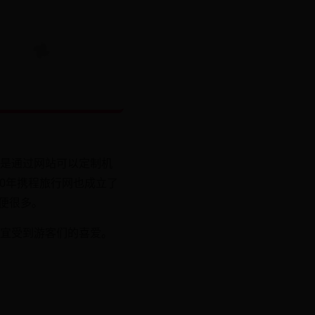
是通过网站可以定制机
10年携程旅行网也成立了
便很多。
宜受到游客们的喜爱。