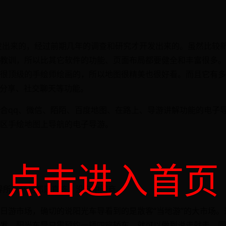
研发出来的，经过前期几年的调查和研究才开发出来的。虽然比较
教训，所以比其它软件的功能、页面布局都要健全和丰富很多。
很顶级的手绘师绘画的，所以地图很精美也很好看。而且它有多
意分享、社交聊天等功能。
合qq、微信、陌陌、百度地图、在路上、导游讲解功能的电子
区手绘地图上导航的电子导游。
点击进入首页
导所有产品都是直签，没有中间商。”
日游市场，确切的说阳光车导看到的是散客“当地游”的大市场。通
发，阳光车导只需预约一辆四座轿车，就可以做到说走就走。同