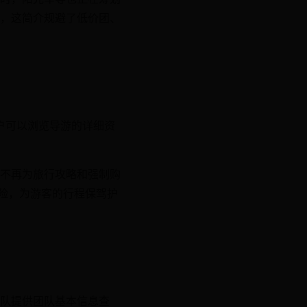
，这简介规避了低价团、
用户可以浏览导游的详细资
不再为旅行攻略和强制购
保险，为游客的行程保驾护
队提供团队基本信息查