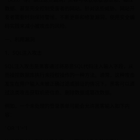
数据、甚至完全控制受害者的网站。针对这些威胁，网站开
发者需要时刻保持警惕，不断更新和修复漏洞，使用安全编
码实践来减小被攻击的风险。
一、利用漏洞
1、SQL注入攻击
SQL注入攻击是黑客通过将恶意SQL代码注入输入字段，从
而操控数据库执行未授权操作的一种方法。通常，这种攻击
发生在用户输入未被正确过滤或验证的情况下。黑客可以通
过这类攻击获取机密信息、删除数据或篡改数据。
例如，一个未处理的登录表单可能会允许黑客输入如下内
容：
' OR '1'='1