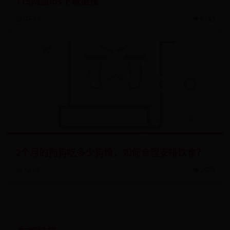
115网盘ios下载链接
📅 07-17
👁️ 6145
2个月的狗狗吃多少狗粮，如何合理安排饮食？
📅 12-05
👁️ 2678