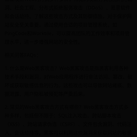
洞、社会工程、分布式拒绝服务攻击（DDoS）、恶意软件
和会话劫持。了解这些攻击方式及其防御措施，对于保护网
站安全至关重要。通过使用合适的项目管理系统，如
PingCode和Worktile，可以提高团队的工作效率和项目管
理水平，进一步增强网站的安全性。
相关问答FAQs：
1. 什么是Web黑客攻击？Web黑客攻击是指黑客利用各种
技术手段和漏洞，对Web应用程序进行非法访问、篡改、破
坏或获取敏感信息的行为。这些攻击可以导致网站瘫痪、数
据泄露、用户隐私被侵犯等严重后果。
2. 常见的Web黑客攻击方式有哪些？Web黑客攻击方式多
种多样，包括但不限于：SQL注入攻击、跨站脚本攻击
（XSS）、跨站请求伪造（CSRF）、文件包含漏洞、代码注
入、会话劫持等。黑客可以利用这些漏洞来获取网站的敏感