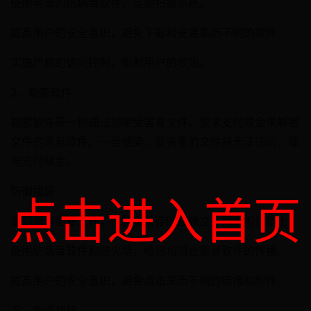
使用可靠的防病毒软件，定期扫描系统。
提高用户的安全意识，避免下载和安装来历不明的软件。
实施严格的访问控制，限制用户的权限。
2、勒索软件
勒索软件是一种通过加密受害者文件，要求支付赎金来解密
文件的恶意软件。一旦感染，受害者的文件将无法访问，除
非支付赎金。
防御措施：
点击进入首页
定期备份重要文件，并将备份存储在独立于网络的设备上。
使用防病毒软件和防火墙，检测和阻止恶意软件的传播。
提高用户的安全意识，避免点击来历不明的链接和附件。
五、会话劫持