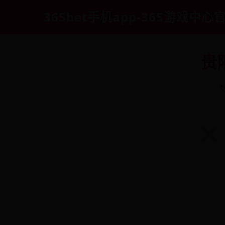
365bet手机app-365游戏中心
贵
