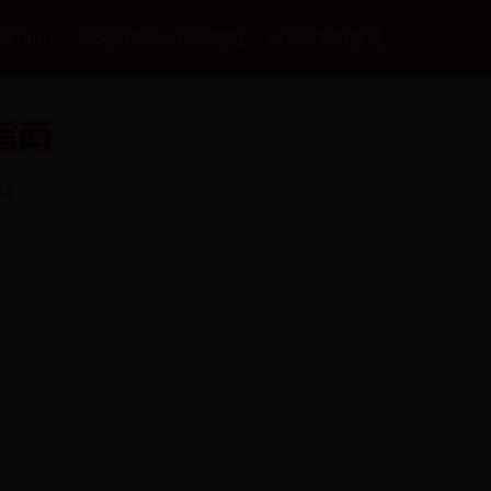
手机app
365游戏中心官网地址
bt365手机投注
指南
34