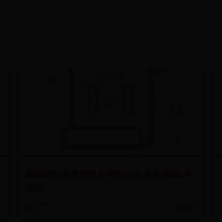
英格兰队世界杯球衣号码公布 队长凯恩9号
领衔
2
📅 07-06
👁️ 2655