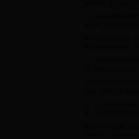
鑫借贷的，借5万块三个
二、典当行短期抵押借款
押借款。比如在喷水池的
有个需要注意的点是：典
果鉴定是仿品没借成。建
三、小额贷款公司选择要
范。需要准备征信报告、
不过现在有些公司会玩文
诀窍：用手机计算器把总
四、线上P2P平台现状
营。这些平台通常要求视
最近有个读者反映，在某
店的平台，并且仔细阅读