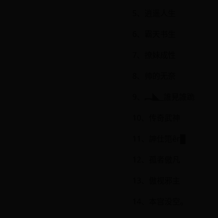
5、逍遥人生
6、霸天书生
7、撩妹成性
8、帅的无奈
9、︻◣_誰見誰跪
10、传奇武神
11、訷仕笵êr█
12、孤者傲凡
13、傲视邪主
14、本宫没空。