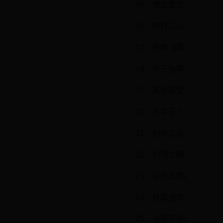
15、嗜血奎蛇
16、帅衬己心
17、绝地飞狐
18、帝王独撑
19、再也得爱
20、大牛子丶
21、别说之后
22、剑残之麟
23、深秋无痕。
24、极端谩骂
25、逾期不候;