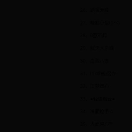
26、踏雪无痕
27、哇塞小姐(ōベ)
28、0惹不起
29、弑天メ杀戮
30、血溅八方
31、(1)幸葍}努か
32、旧梦虐心
33、●轻语烟云●
34、冷面枪手☆
35、人面兽心℡