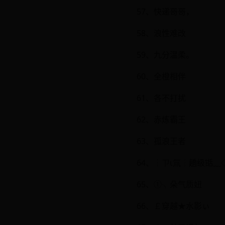
57、快递哥哥，
58、浪性难改
59、九分温柔。
60、全橙相伴
61、各不打扰
62、赤炼霸王
63、孤浪王者
64、┆ㄗι氚┆趫级甛﹏
65、①╮朵气质妞
66、￡穿越★水影ぃ