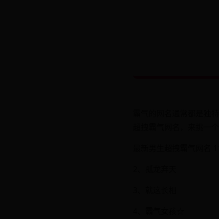
霸气的网名通常都是独特
超拽霸气网名，来挑一个
最新男生超拽霸气网名 1
2、孤龙弃天
3、就这长相
4、霸气女孩☆