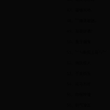
47、豪情天地
48、﹌暗里着迷。
49、我要逆袭！
50、黄牙烟鬼
51、︶ㄣ斬殺上蒂ㄣ︶
52、偏执怪人
53、不肯低头
54、戎马万世
55、你很啰嗦
56、剑气凌云