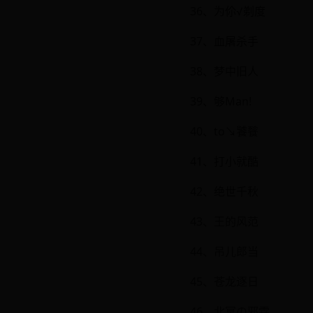
36、为伱√剃度
37、血屠杀手
38、梦中旧人
39、够Man!
40、to↘饕餮
41、打小就酷
42、绝世千秋
43、王的风范
44、吊儿郎当
45、苍龙逐日
46、北冥の邪霖