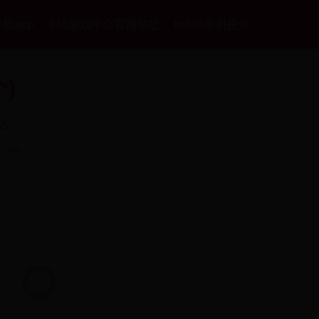
手机app
365游戏中心官网地址
bt365手机投注
)
65