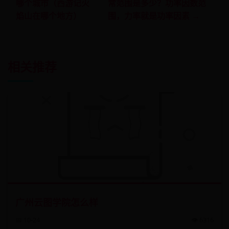
哪个城市（西游记火
常范围是多少？功率因数范
焰山在哪个地方）
围，力率就是功率因素 →
相关推荐
广州云图学院怎么样
📅 10-24
👁️ 6316