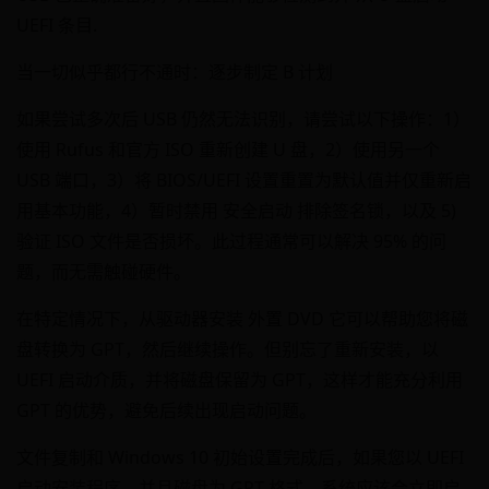
UEFI 条目.
当一切似乎都行不通时：逐步制定 B 计划
如果尝试多次后 USB 仍然无法识别，请尝试以下操作：1）
使用 Rufus 和官方 ISO 重新创建 U 盘，2）使用另一个
USB 端口，3）将 BIOS/UEFI 设置重置为默认值并仅重新启
用基本功能，4）暂时禁用 安全启动 排除签名锁，以及 5)
验证 ISO 文件是否损坏。此过程通常可以解决 95% 的问
题，而无需触碰硬件。
在特定情况下，从驱动器安装 外置 DVD 它可以帮助您将磁
盘转换为 GPT，然后继续操作。但别忘了重新安装，以
UEFI 启动介质，并将磁盘保留为 GPT，这样才能充分利用
GPT 的优势，避免后续出现启动问题。
文件复制和 Windows 10 初始设置完成后，如果您以 UEFI
启动安装程序，并且磁盘为 GPT 格式，系统应该会立即启