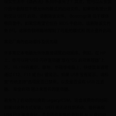
现实生活中《路西法》系列中谁死了？其次，您可以从安装
介质中删除您不想允许的模式的启动文件。如果您希望计算
机仅以 UEFI 启动，请删除该文件。 Bootmgr将 位于媒体
根目录中。如果您希望它仅在 BIOS 中启动，请删除该文件
夹 EFI。这样你就明确地限制了可能的模式和 防止意外启动.
常见厂商的启动顺序及优先级
许多笔记本电脑允许你直接调整启动顺序。例如，在 HP
上，你可以将“USB 闪存驱动器”放在“OS 启动管理器”上
方， F5 / F6在戴尔、联想、华硕等电脑上，快捷菜单通常
通过 F12、F11 或 Esc 键显示。如果 USB 没有显示，请检
查“传统支持”选项是否已禁用，以及是否没有 USB 过滤
器。 安全启动 阻止未签名的驱动器。
避免为了启动而切换到 Legacy/CSM。这会浪费你的时间：
如果以这种方式安装，UEFI 将无法找到系统。最好确保
USB 已正确准备好，并且固件能够检测到并 从 U 盘启动