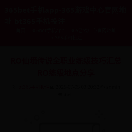
365bet手机app-365游戏中心官网地
址-bt365手机投注
首页
365bet手机app
365游戏中心官网地址
bt365手机投注
RO仙境传说全职业练级技巧汇总
RO练级地点分享
🏷️
bt365手机投注
📅 2025-07-05 03:20:32
✍️ admin
👁️ 3541