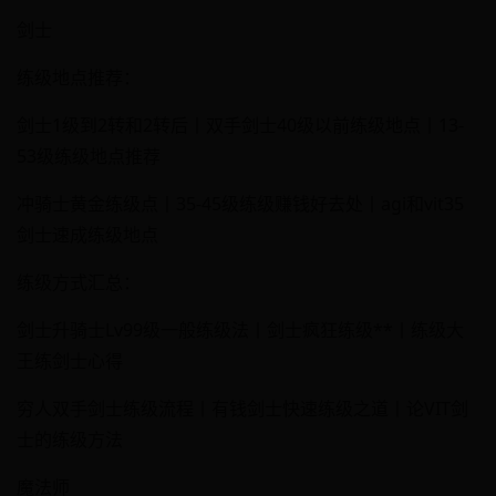
剑士
练级地点推荐：
剑士1级到2转和2转后丨双手剑士40级以前练级地点丨13-
53级练级地点推荐
冲骑士黄金练级点丨35-45级练级赚钱好去处丨agi和vit35
剑士速成练级地点
练级方式汇总：
剑士升骑士Lv99级一般练级法丨剑士疯狂练级**丨练级大
王练剑士心得
穷人双手剑士练级流程丨有钱剑士快速练级之道丨论VIT剑
士的练级方法
魔法师