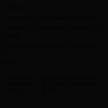
练级方式汇总：
弓箭手的练级建议丨与法师组队练级方法丨练级注意点
弓箭手练级综合意见丨爆炸式练级法丨弓箭手-猎人的solo
练级过程
更多RO仙境传说的攻略请继续关注17173RO仙境传说专
区！
再逛逛>>
← WPS怎样从
淘宝ifashion怎么申请入驻？作
第三页开始设
者：小果 时间：2025-07-05 阅
置页码
读：5749 →