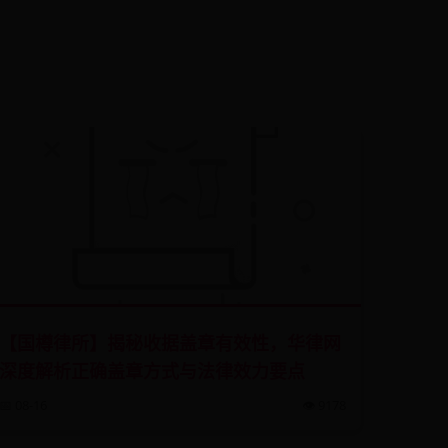
【国樽律所】揭秘收据盖章有效性，华律网
深度解析正确盖章方式与法律效力要点
📅 08-16
👁️ 9178