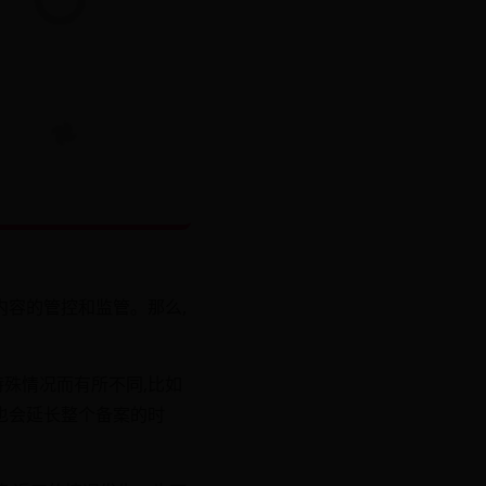
内容的管控和监管。那么,
特殊情况而有所不同,比如
也会延长整个备案的时