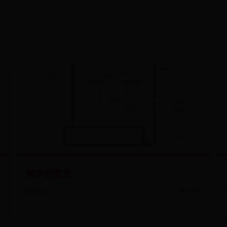
珮字的意思
8
📅 08-22
👁️ 1197