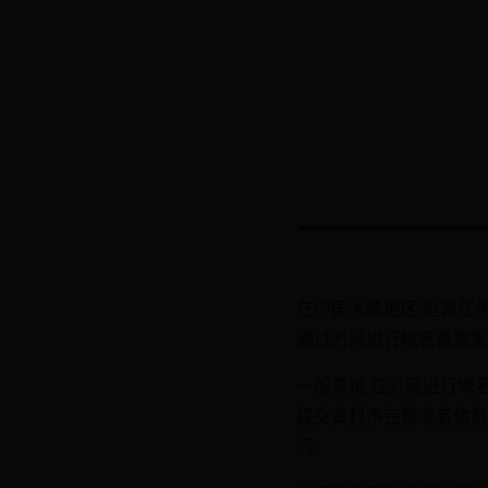
在中国大陆地区,运营任
通过万网进行域名备案需
一般来说,在万网进行域
提交资料不完整或者信息
间。