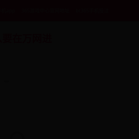
手机app
365游戏中心官网地址
bt365手机投注
么要在万网进