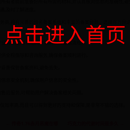
站所有者提前准备好所有所需的材料,并认真核对信息的准确性,
通,及时了解进度。
务商,拥有完善的域名备案系统和丰富的备案经验。选择在万网
点击进入首页
专业高效,能够帮助用户顺利完成备案流程。
提供全程指导和咨询服务,确保备案顺利进行。
户妥善保管备案资料,避免丢失。
的信息安全机制,确保用户信息的安全性。
的售后服务,可帮助用户解决备案相关问题。
仅效率高,而且可以得到更好的支持和保障,是非常不错的选择。
← 传奇1.76赤月恶魔在哪
巧克力的代谢时间是多久 →