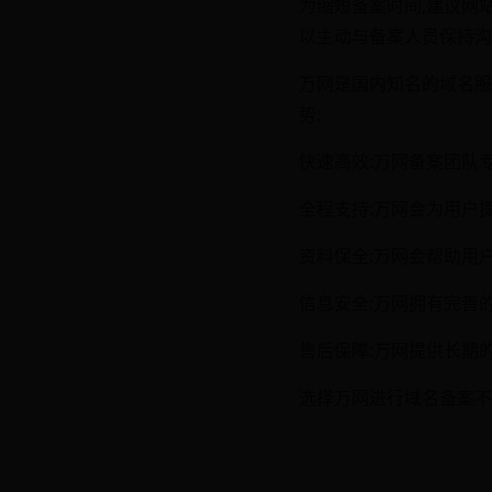
为缩短备案时间,建议网
以主动与备案人员保持沟
万网是国内知名的域名服
势:
快速高效:万网备案团队
全程支持:万网会为用户
资料保全:万网会帮助用
信息安全:万网拥有完善
售后保障:万网提供长期
选择万网进行域名备案不