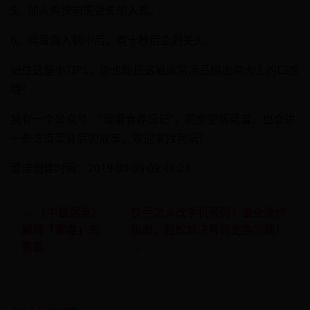
5、加入鸡蛋前需要先加入盐。
6、鸡蛋倒入锅中后，煮十秒后立刻关火。
记住这些小TIPS，你也能把这道家常汤品烧出高大上的口感
哦！
我有一个公众号：”暖暖食养日记”，同步更新菜谱，也会讲
一些这道菜背后的故事，欢迎来找我玩！
菜谱创建时间：2019-03-05 09:41:24
← 《中醫詞典》
快手怎么改手机号码？最全操作
解釋「寒毒」的
指南，轻松解决号码更换问题！
意思
→