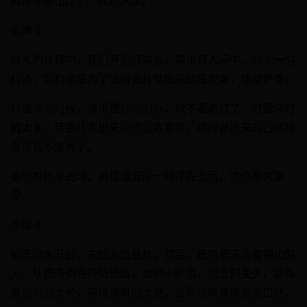
柿差不多出汁了，就加入水。
步骤 5
烧水的过程中，我们开始打鸡蛋。鸡蛋打入碗中，加入一勺
料酒，加料酒是为了让待会儿煮出来的蛋更嫩，味道更香。
打蛋液的时候，等蛋搅拌均匀后，就不要再打了，打蛋液打
的太多，待会儿煮出来的鸡蛋容易散，那样做出来的西红柿
蛋汤就不漂亮了。
要想煮出来的汤，鸡蛋像云朵一样浮在上面，这点非常重
要。
步骤 6
锅里的水开后，先加入适量盐。然后，把鸡蛋液沿着锅边倒
入，从蛋液倒完开始计数，数到十秒后，就立刻关火，以免
煮的时间太长，把鸡蛋煮的太老，会影响鸡蛋嫩滑的口感。