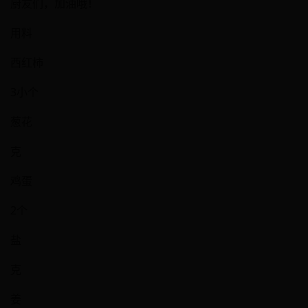
厨友们，加油哦！
用料
西红柿
3小个
葱花
克
鸡蛋
2个
盐
克
姜