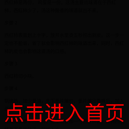
西红柿是两份， 鸡蛋是一份。这汤主要出味道在于西红
柿，西红柿少了，汤这种酸香的味道就出不来。
步骤 2
西红柿表面划上十字，放开水里烫五秒捞出剥皮。这一步一
定也不能省，省了就会影响西红柿的味道出来，同时，西红
柿的皮也会影响这道汤的口感。
步骤 3
西红柿切小块。
步骤 4
锅烧热，加少量油，先下姜片煸炒，姜片煸出香味后，加入
点击进入首页
西红柿炒出汁水。
如果是反季节西红柿，这里需要加一勺西红柿酱。炒到西红