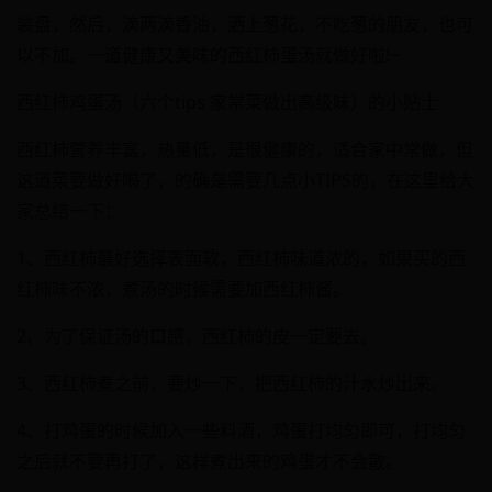
装盘，然后，滴两滴香油，洒上葱花，不吃葱的朋友，也可
以不加。一道健康又美味的西红柿蛋汤就做好啦!~
西红柿鸡蛋汤（六个tips 家常菜做出高级味）的小贴士
西红柿营养丰富，热量低，是很健康的，适合家中常做，但
这道菜要做好喝了，的确是需要几点小TIPS的，在这里给大
家总结一下：
1、西红柿最好选择表面软，西红柿味道浓的，如果买的西
红柿味不浓，煮汤的时候需要加西红柿酱。
2、为了保证汤的口感，西红柿的皮一定要去。
3、西红柿煮之前，要炒一下，把西红柿的汁水炒出来。
4、打鸡蛋的时候加入一些料酒，鸡蛋打均匀即可，打均匀
之后就不要再打了，这样煮出来的鸡蛋才不会散。