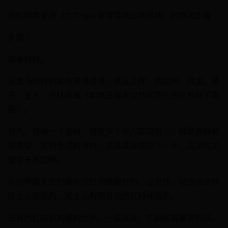
西红柿鸡蛋汤（六个tips 家常菜做出高级味）的做法步骤
步骤 1
准备材料。
这道汤的材料实在是很简单，就这几样：西红柿、鸡蛋、葱
花、姜片、西红柿酱（如果是露天自然成熟的西红柿就不需
要）。
首先，我说一下选材，我在多个地方都提到了：做菜选材非
常重要，买到合适的食材，这道菜就成功了一半，这汤的关
键在于西红柿。
有应季露天长的那种西红柿是最好的，没有话，就选择这种
摸上去软软的，闻上去有明显的西红柿味道的。
还有西红柿和鸡蛋的比例，一般来说，它俩按重量算的话，